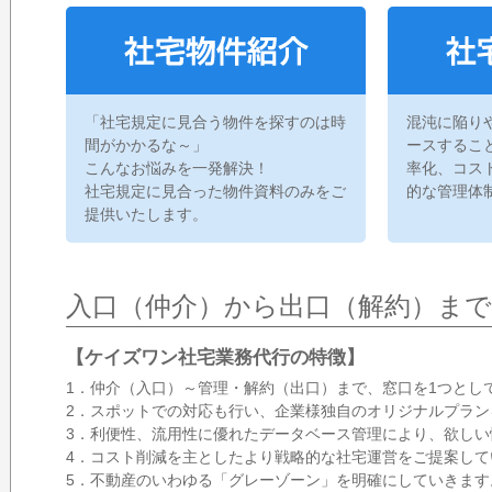
「社宅規定に見合う物件を探すのは時
混沌に陥り
間がかかるな～」
ースするこ
こんなお悩みを一発解決！
率化、コス
社宅規定に見合った物件資料のみをご
的な管理体
提供いたします。
入口（仲介）から出口（解約）まで
【ケイズワン社宅業務代行の特徴】
1．仲介（入口）～管理・解約（出口）まで、窓口を1つとし
2．スポットでの対応も行い、企業様独自のオリジナルプラン
3．利便性、流用性に優れたデータベース管理により、欲しい
4．コスト削減を主としたより戦略的な社宅運営をご提案して
5．不動産のいわゆる「グレーゾーン」を明確にしていきます